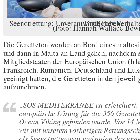
Seenotrettung: Unverantwortliches Verhalten der EU muss ein Ende haben.
(Foto: Hannah Wallace Bo
Die Geretteten werden an Bord eines maltesi
und dann in Malta an Land gehen, nachdem s
Mitgliedstaaten der Europäischen Union (Irla
Frankreich, Rumänien, Deutschland und Lux
geeinigt hatten, die Geretteten in den jeweil
aufzunehmen.
„SOS MEDITERRANEE ist erleichtert, d
europäische Lösung für die 356 Gerette
Ocean Viking gefunden wurde. Vor 14 
wir mit unserem vorherigen Rettungsschi
als Seenotrettungsorganisation das ers