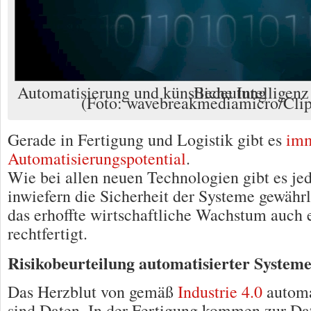
Automatisierung und künstliche Intelligenz gewinnen weiter an Bedeutung
(Foto: wavebreakmediamicro/Clip
Gerade in Fertigung und Logistik gibt es
im
Automatisierungspotential
.
Wie bei allen neuen Technologien gibt es j
inwiefern die Sicherheit der Systeme gewährl
das erhoffte wirtschaftliche Wachstum auch 
rechtfertigt.
Risikobeurteilung automatisierter System
Das Herzblut von gemäß
Industrie 4.0
automa
sind Daten. In der Fertigung kommen zur Da