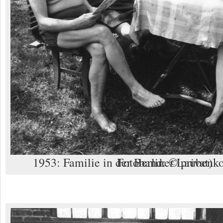
1953: Familie in der Berliner Laubenkolonie (Foto aus Fotoband: © privat)