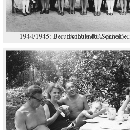
1944/1945: Berufsschule für Schneiderinnen (Foto aus Fotoband: © privat)