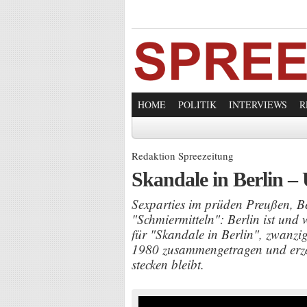
HOME
POLITIK
INTERVIEWS
R
Redaktion Spreezeitung
Skandale in Berlin –
Sexparties im prüden Preußen, B
"Schmiermitteln": Berlin ist und
für "Skandale in Berlin", zwanzi
1980 zusammengetragen und erzäh
stecken bleibt.