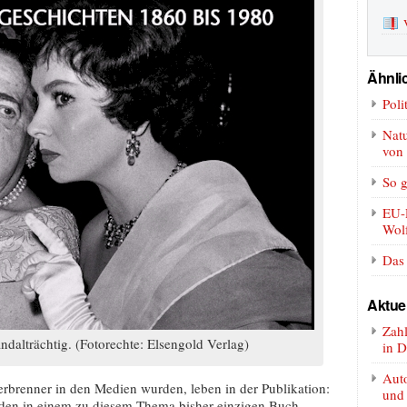
Ähnlic
Poli
Nat
von
So g
EU-R
Wol
Das 
Aktue
Zah
dalträchtig. (Fotorechte: Elsengold Verlag)
in D
Auto
rbrenner in den Medien wurden, leben in der Publikation:
und
rden in einem zu diesem Thema bisher einzigen Buch