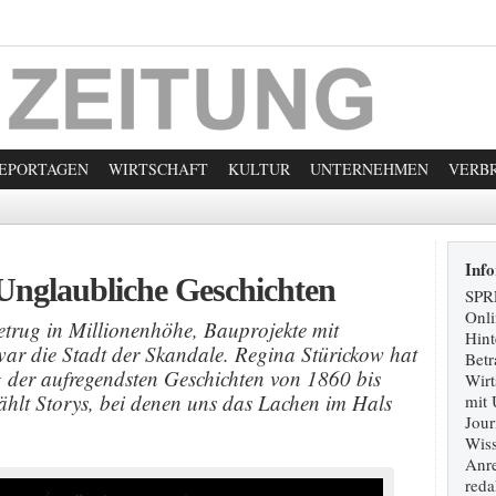
EPORTAGEN
WIRTSCHAFT
KULTUR
UNTERNEHMEN
VERB
Inf
 Unglaubliche Geschichten
SPR
Onli
etrug in Millionenhöhe, Bauprojekte mit
Hint
 war die Stadt der Skandale. Regina Stürickow hat
Betr
g der aufregendsten Geschichten von 1860 bis
Wirt
lt Storys, bei denen uns das Lachen im Hals
mit 
Jour
Wiss
Anre
reda