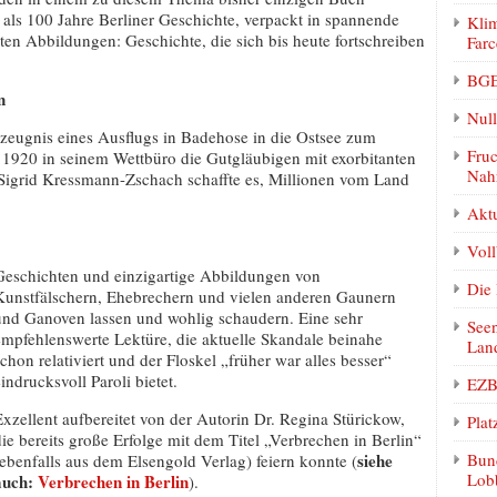
 als 100 Jahre Berliner Geschichte, verpackt in spannende
Klim
en Abbildungen: Geschichte, die sich bis heute fortschreiben
Farc
BGE
n
Null
zeugnis eines Ausflugs in Badehose in die Ostsee zum
Fruc
m 1920 in seinem Wettbüro die Gutgläubigen mit exorbitanten
Nah
Sigrid Kressmann-Zschach schaffte es, Millionen vom Land
Akt
Vol
Geschichten und einzigartige Abbildungen von
Die 
Kunstfälschern, Ehebrechern und vielen anderen Gaunern
und Ganoven lassen und wohlig schaudern. Eine sehr
Seen
empfehlenswerte Lektüre, die aktuelle Skandale beinahe
Lan
schon relativiert und der Floskel „früher war alles besser“
indrucksvoll Paroli bietet.
EZB 
Exzellent aufbereitet von der Autorin Dr. Regina Stürickow,
Plat
die bereits große Erfolge mit dem Titel „Verbrechen in Berlin“
siehe
Bund
(ebenfalls aus dem Elsengold Verlag) feiern konnte (
Lobb
auch:
Verbrechen in Berlin
).