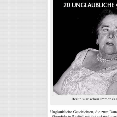
Berlin war schon immer skan
Unglaubliche Geschichten, die zum Daue
„Skandale in Berlin“ wieder auf und we