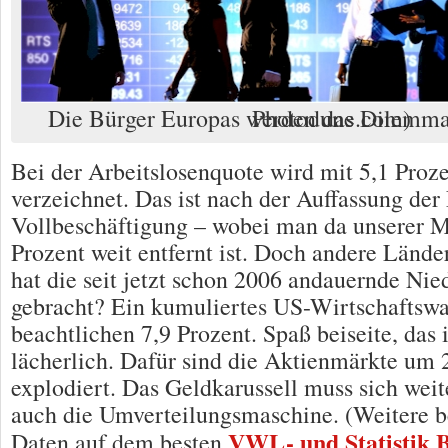
Die Bürger Europas werden das Dilemma bezahlen. (Foto: Photodune.com)
Bei der Arbeitslosenquote wird mit 5,1 Proze
verzeichnet. Das ist nach der Auffassung der
Vollbeschäftigung – wobei man da unserer 
Prozent weit entfernt ist. Doch andere Lände
hat die seit jetzt schon 2006 andauernde Nie
gebracht? Ein kumuliertes US-Wirtschaftsw
beachtlichen 7,9 Prozent. Spaß beiseite, das i
lächerlich. Dafür sind die Aktienmärkte um 
explodiert. Das Geldkarussell muss sich wei
auch die Umverteilungsmaschine. (Weitere
VWL- und Statistik 
Daten auf dem besten