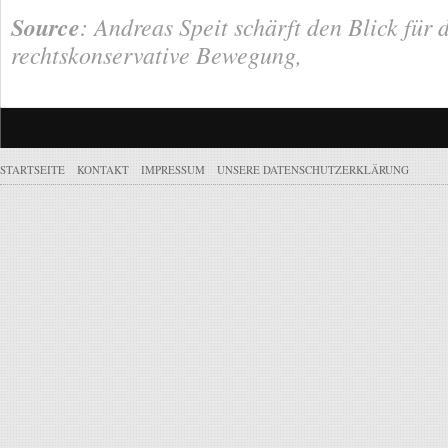
Source
: Andreas Speit schärft den Blick für 
rechtskonservative Bewegung,
STARTSEITE
KONTAKT
IMPRESSUM
UNSERE DATENSCHUTZERKLÄRUNG