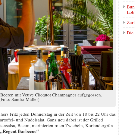
Bund
Lobb
Zur
Die
Beeren mit Veuve Clicquot Champagner aufgegossen.
(Foto: Sandra Müller)
ers Fritz jeden Donnerstag in der Zeit von 18 bis 22 Uhr das
toffel- und Nudelsalat. Ganz neu dabei ist der Grilled
nsalsa, Bacon, marinierten roten Zwiebeln, Koriandergrün
 „Regent Barbecue“