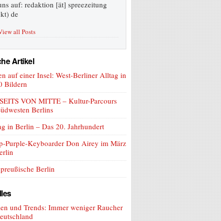
uns auf: redaktion [ät] spreezeitung
kt) de
View all Posts
he Artikel
n auf einer Insel: West-Berliner Alltag in
0 Bildern
SEITS VON MITTE – Kultur-Parcours
üdwesten Berlins
ag in Berlin – Das 20. Jahrhundert
p-Purple-Keyboarder Don Airey im März
erlin
preußische Berlin
lles
len und Trends: Immer weniger Raucher
eutschland