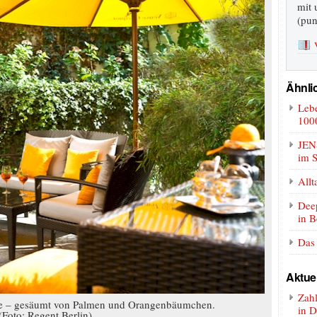
mit 
(pun
Ähnlic
Lebe
100
JEN
im S
Allt
Dee
in B
Das 
Aktue
Zah
 – gesäumt von Palmen und Orangenbäumchen.
in D
(Foto: Regent Berlin)