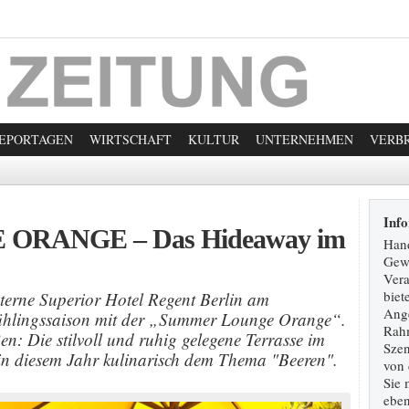
EPORTAGEN
WIRTSCHAFT
KULTUR
UNTERNEHMEN
VERB
Inf
RANGE – Das Hideaway im
Hand
Gew
Vera
biet
terne Superior Hotel Regent Berlin am
Ange
ühlingssaison mit der „Summer Lounge Orange“.
Rahm
n: Die stilvoll und ruhig gelegene Terrasse im
Szen
 in diesem Jahr kulinarisch dem Thema "Beeren".
von 
Sie 
eben