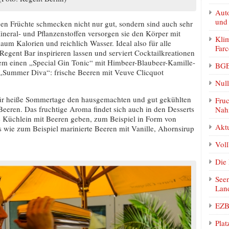
Auto
und
en Früchte schmecken nicht nur gut, sondern sind auch sehr
ineral- und Pflanzenstoffen versorgen sie den Körper mit
Klim
aum Kalorien und reichlich Wasser. Ideal also für alle
Farc
egent Bar inspirieren lassen und serviert Cocktailkreationen
em einen „Special Gin Tonic“ mit Himbeer-Blaubeer-Kamille-
BGE
„Summer Diva“: frische Beeren mit Veuve Clicquot
Null
für heiße Sommertage den hausgemachten und gut gekühlten
Fruc
Beeren. Das fruchtige Aroma findet sich auch in den Desserts
Nah
e Küchlein mit Beeren geben, zum Beispiel in Form von
Akt
s wie zum Beispiel marinierte Beeren mit Vanille, Ahornsirup
Vol
Die 
Seen
Lan
EZB 
Plat