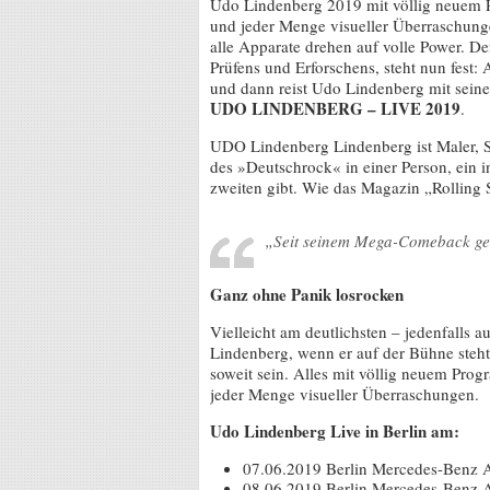
Udo Lindenberg 2019 mit völlig neuem 
und jeder Menge visueller Überraschunge
alle Apparate drehen auf volle Power. D
Prüfens und Erforschens, steht nun fest:
und dann reist Udo Lindenberg mit sein
UDO LINDENBERG – LIVE 2019
.
UDO Lindenberg Lindenberg ist Maler, Sc
des »Deutschrock« in einer Person, ein i
zweiten gibt. Wie das Magazin „Rolling 
„Seit seinem Mega-Comeback geli
Ganz ohne Panik losrocken
Vielleicht am deutlichsten – jedenfalls 
Lindenberg, wenn er auf der Bühne steht
soweit sein. Alles mit völlig neuem Pro
jeder Menge visueller Überraschungen.
Udo Lindenberg Live in Berlin am:
07.06.2019 Berlin Mercedes-Benz 
08.06.2019 Berlin Mercedes-Benz 