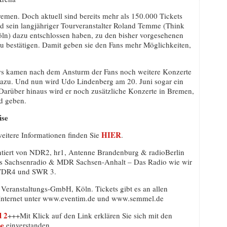
en. Doch aktuell sind bereits mehr als 150.000 Tickets
d sein langjähriger Tourveranstalter Roland Temme (Think
n) dazu entschlossen haben, zu den bisher vorgesehenen
zu bestätigen. Damit geben sie den Fans mehr Möglichkeiten,
ws kamen nach dem Ansturm der Fans noch weitere Konzerte
 dazu. Und nun wird Udo Lindenberg am 20. Juni sogar ein
Darüber hinaus wird er noch zusätzliche Konzerte in Bremen,
d geben.
ise
HIER
eitere Informationen finden Sie
.
ntiert von NDR2, hr1, Antenne Brandenburg & radioBerlin
Sachsenradio & MDR Sachsen-Anhalt – Das Radio wie wir
WDR4 und SWR 3.
d Veranstaltungs-GmbH, Köln. Tickets gibt es an allen
 Internet unter www.eventim.de und www.semmel.de
 2
+++Mit Klick auf den Link erklären Sie sich mit den
be
einverstanden.