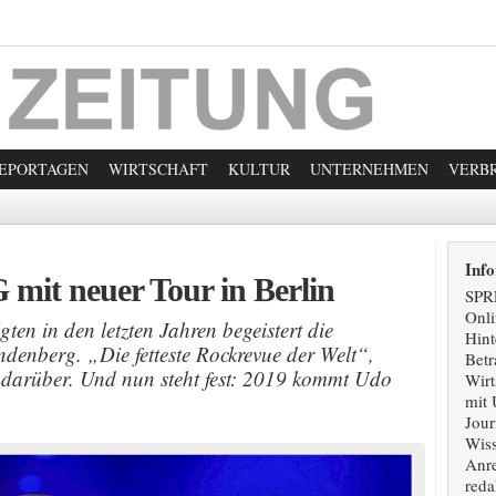
EPORTAGEN
WIRTSCHAFT
KULTUR
UNTERNEHMEN
VERB
Inf
t neuer Tour in Berlin
SPR
Onli
ten in den letzten Jahren begeistert die
Hint
denberg. „Die fetteste Rockrevue der Welt“,
Betr
h darüber. Und nun steht fest: 2019 kommt Udo
Wirt
mit 
Jour
Wiss
Anre
reda