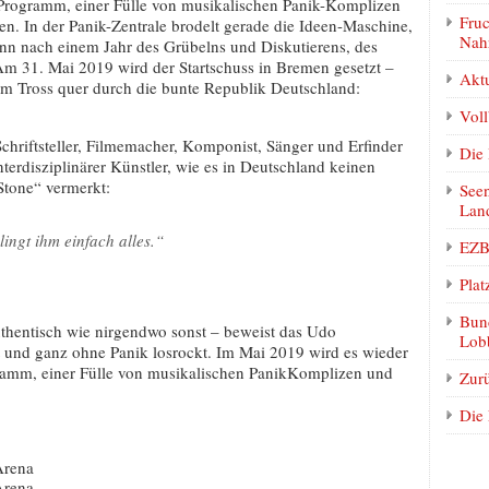
Programm, einer Fülle von musikalischen Panik-Komplizen
Fruc
n. In der Panik-Zentrale brodelt gerade die Ideen-Maschine,
Nah
enn nach einem Jahr des Grübelns und Diskutierens, des
 Am 31. Mai 2019 wird der Startschuss in Bremen gesetzt –
Akt
em Tross quer durch die bunte Republik Deutschland:
Vol
hriftsteller, Filmemacher, Komponist, Sänger und Erfinder
Die 
nterdisziplinärer Künstler, wie es in Deutschland keinen
Stone“ vermerkt:
Seen
Lan
ngt ihm einfach alles.“
EZB 
Plat
Bund
authentisch wie nirgendwo sonst – beweist das Udo
Lobb
 und ganz ohne Panik losrockt. Im Mai 2019 wird es wieder
gramm, einer Fülle von musikalischen PanikKomplizen und
Zur
Die
Arena
Arena