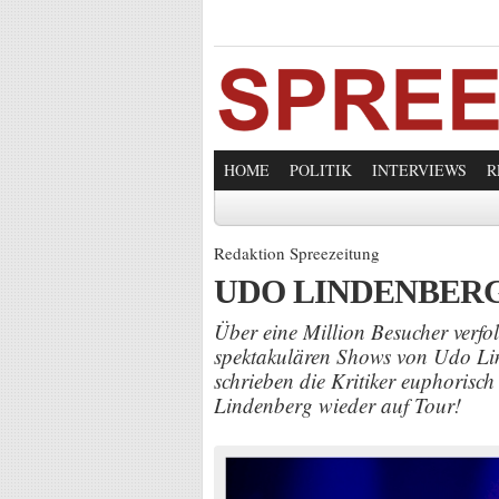
HOME
POLITIK
INTERVIEWS
R
Redaktion Spreezeitung
UDO LINDENBERG mi
Über eine Million Besucher verfolg
spektakulären Shows von Udo Lin
schrieben die Kritiker euphorisc
Lindenberg wieder auf Tour!