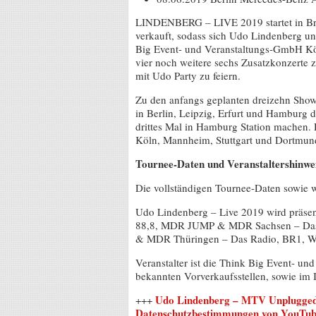
LINDENBERG – LIVE 2019 startet in Brem
verkauft, sodass sich Udo Lindenberg un
Big Event- und Veranstaltungs-GmbH Köl
vier noch weitere sechs Zusatzkonzerte 
mit Udo Party zu feiern.
Zu den anfangs geplanten dreizehn Sho
in Berlin, Leipzig, Erfurt und Hamburg
drittes Mal in Hamburg Station machen. 
Köln, Mannheim, Stuttgart und Dortmun
Tournee-Daten und Veranstaltershinwe
Die vollständigen Tournee-Daten sowie w
Udo Lindenberg – Live 2019 wird präse
88,8, MDR JUMP & MDR Sachsen – Das 
& MDR Thüringen – Das Radio, BR1, 
Veranstalter ist die Think Big Event- un
bekannten Vorverkaufsstellen, sowie im
Udo Lindenberg – MTV Unplugged
+++
Datenschutzbestimmungen von YouTu