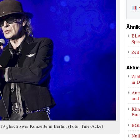
Ähnlic
BLA
Spec
Zei
Aktue
Zah
in D
Auto
und
Klim
Farc
BGE
9 gleich zwei Konzerte in Berlin. (Foto: Tine-Acke)
Null