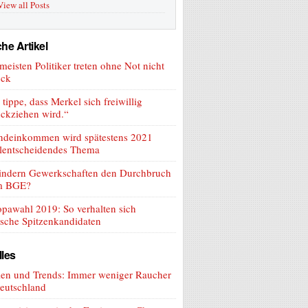
View all Posts
he Artikel
meisten Politiker treten ohne Not nicht
ück
 tippe, dass Merkel sich freiwillig
ckziehen wird.“
ndeinkommen wird spätestens 2021
lentscheidendes Thema
indern Gewerkschaften den Durchbruch
m BGE?
pawahl 2019: So verhalten sich
sche Spitzenkandidaten
lles
len und Trends: Immer weniger Raucher
eutschland