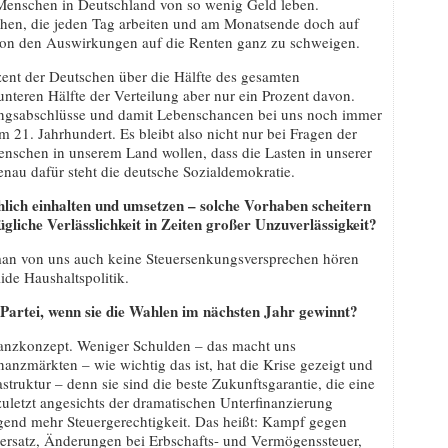
 Menschen in Deutschland von so wenig Geld leben.
chen, die jeden Tag arbeiten und am Monatsende doch auf
Von den Auswirkungen auf die Renten ganz zu schweigen.
zent der Deutschen über die Hälfte des gesamten
nteren Hälfte der Verteilung aber nur ein Prozent davon.
ungsabschlüsse und damit Lebenschancen bei uns noch immer
m 21. Jahrhundert. Es bleibt also nicht nur bei Fragen der
Menschen in unserem Land wollen, dass die Lasten in unserer
Genau dafür steht die deutsche Sozialdemokratie.
ich einhalten und umsetzen – solche Vorhaben scheitern
gliche Verlässlichkeit in Zeiten großer Unzuverlässigkeit?
 man von uns auch keine Steuersenkungsversprechen hören
ide Haushaltspolitik.
 Partei, wenn sie die Wahlen im nächsten Jahr gewinnt?
nanzkonzept. Weniger Schulden – das macht uns
anzmärkten – wie wichtig das ist, hat die Krise gezeigt und
truktur – denn sie sind die beste Zukunftsgarantie, die eine
zuletzt angesichts der dramatischen Unterfinanzierung
gend mehr Steuergerechtigkeit. Das heißt: Kampf gegen
uersatz, Änderungen bei Erbschafts- und Vermögenssteuer,