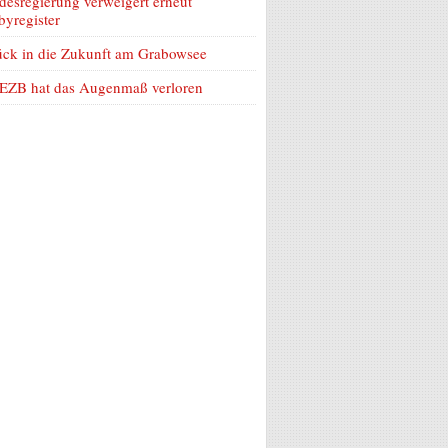
esregierung verweigert erneut
yregister
ück in die Zukunft am Grabowsee
 EZB hat das Augenmaß verloren