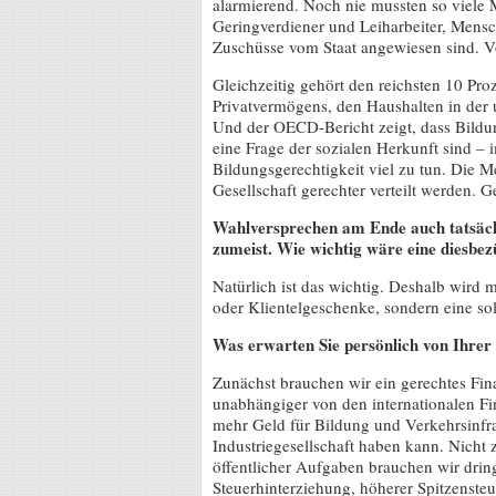
alarmierend. Noch nie mussten so viele
Geringverdiener und Leiharbeiter, Mens
Zuschüsse vom Staat angewiesen sind. 
Gleichzeitig gehört den reichsten 10 Pro
Privatvermögens, den Haushalten in der u
Und der OECD-Bericht zeigt, dass Bild
eine Frage der sozialen Herkunft sind – i
Bildungsgerechtigkeit viel zu tun. Die 
Gesellschaft gerechter verteilt werden. 
Wahlversprechen am Ende auch tatsächl
zumeist. Wie wichtig wäre eine diesbezü
Natürlich ist das wichtig. Deshalb wird
oder Klientelgeschenke, sondern eine sol
Was erwarten Sie persönlich von Ihrer
Zunächst brauchen wir ein gerechtes Fi
unabhängiger von den internationalen Fin
mehr Geld für Bildung und Verkehrsinfras
Industriegesellschaft haben kann. Nicht 
öffentlicher Aufgaben brauchen wir drin
Steuerhinterziehung, höherer Spitzenste