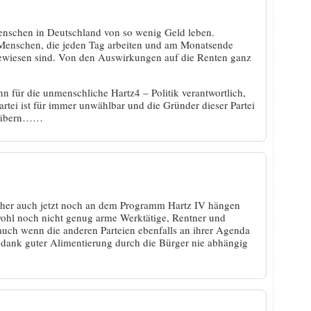
Menschen in Deutschland von so wenig Geld leben.
 Menschen, die jeden Tag arbeiten und am Monatsende
ewiesen sind. Von den Auswirkungen auf die Renten ganz
nn für die unmenschliche Hartz4 – Politik verantwortlich,
Partei ist für immer unwählbar und die Gründer dieser Partei
 Gräbern……
sacher auch jetzt noch an dem Programm Hartz IV hängen
 wohl noch nicht genug arme Werktätige, Rentner und
, auch wenn die anderen Parteien ebenfalls an ihrer Agenda
st dank guter Alimentierung durch die Bürger nie abhängig