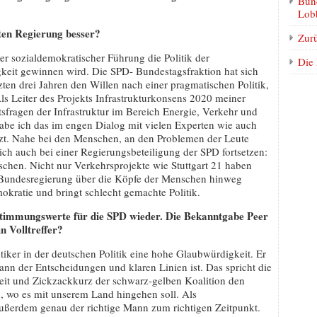
Bund
Lobb
ten Regierung besser?
Zur
er sozialdemokratischer Führung die Politik der
Die
eit gewinnen wird. Die SPD- Bundestagsfraktion hat sich
etzten drei Jahren den Willen nach einer pragmatischen Politik,
ls Leiter des Projekts Infrastrukturkonsens 2020 meiner
sfragen der Infrastruktur im Bereich Energie, Verkehr und
abe ich das im engen Dialog mit vielen Experten wie auch
tzt. Nahe bei den Menschen, an den Problemen der Leute
sich auch bei einer Regierungsbeteiligung der SPD fortsetzen:
chen. Nicht nur Verkehrsprojekte wie Stuttgart 21 haben
le Bundesregierung über die Köpfe der Menschen hinweg
okratie und bringt schlecht gemachte Politik.
stimmungswerte für die SPD wieder. Die Bekanntgabe Peer
n Volltreffer?
itiker in der deutschen Politik eine hohe Glaubwürdigkeit. Er
ann der Entscheidungen und klaren Linien ist. Das spricht die
reit und Zickzackkurz der schwarz-gelben Koalition den
, wo es mit unserem Land hingehen soll. Als
außerdem genau der richtige Mann zum richtigen Zeitpunkt.