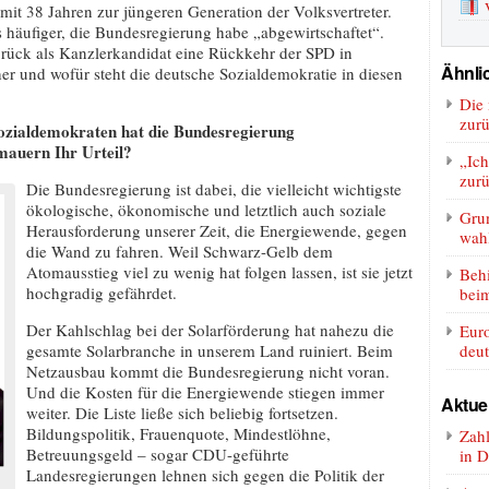
it 38 Jahren zur jüngeren Generation der Volksvertreter.
 häufiger, die Bundesregierung habe „abgewirtschaftet“.
brück als Kanzlerkandidat eine Rückkehr der SPD in
Ähnlic
r und wofür steht die deutsche Sozialdemokratie in diesen
Die 
zur
 Sozialdemokraten hat die Bundesregierung
mauern Ihr Urteil?
„Ich
zurü
Die Bundesregierung ist dabei, die vielleicht wichtigste
ökologische, ökonomische und letztlich auch soziale
Gru
Herausforderung unserer Zeit, die Energiewende, gegen
wah
die Wand zu fahren. Weil Schwarz-Gelb dem
Atomausstieg viel zu wenig hat folgen lassen, ist sie jetzt
Beh
hochgradig gefährdet.
bei
Der Kahlschlag bei der Solarförderung hat nahezu die
Euro
gesamte Solarbranche in unserem Land ruiniert. Beim
deut
Netzausbau kommt die Bundesregierung nicht voran.
Und die Kosten für die Energiewende stiegen immer
Aktue
weiter. Die Liste ließe sich beliebig fortsetzen.
Bildungspolitik, Frauenquote, Mindestlöhne,
Zah
Betreuungsgeld – sogar CDU-geführte
in D
Landesregierungen lehnen sich gegen die Politik der