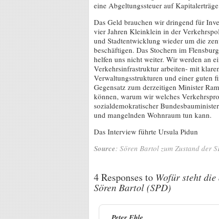
eine Abgeltungssteuer auf Kapitalerträge
Das Geld brauchen wir dringend für Inve
vier Jahren Kleinklein in der Verkehrspol
und Stadtentwicklung wieder um die zen
beschäftigen. Das Stochern im Flensbur
helfen uns nicht weiter. Wir werden an e
Verkehrsinfrastruktur arbeiten- mit klaren
Verwaltungsstrukturen und einer guten 
Gegensatz zum derzeitigen Minister Ra
können, warum wir welches Verkehrsproj
sozialdemokratischer Bundesbauminister 
und mangelnden Wohnraum tun kann.
Das Interview führte Ursula Pidun
Source
: Sören Bartol zum Zustand der 
4 Responses to
Wofür steht die
Sören Bartol (SPD)
Peter Ehle