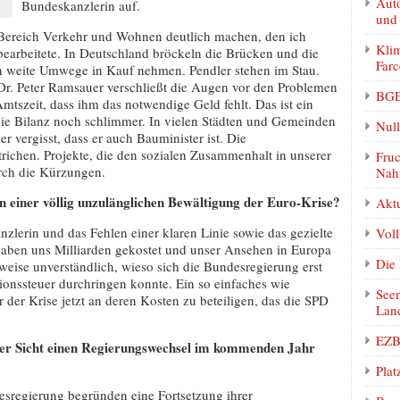
Auto
Bundeskanzlerin auf.
und
 Bereich Verkehr und Wohnen deutlich machen, den ich
Klim
bearbeitete. In Deutschland bröckeln die Brücken und die
Farc
weite Umwege in Kauf nehmen. Pendler stehen im Stau.
Dr. Peter Ramsauer verschließt die Augen vor den Problemen
BGE
tszeit, dass ihm das notwendige Geld fehlt. Das ist ein
ie Bilanz noch schlimmer. In vielen Städten und Gemeinden
Null
 vergisst, dass er auch Bauminister ist. Die
ichen. Projekte, die den sozialen Zusammenhalt in unserer
Fruc
urch die Kürzungen.
Nah
 in einer völlig unzulänglichen Bewältigung der Euro-Krise?
Akt
nzlerin und das Fehlen einer klaren Linie sowie das gezielte
Vol
haben uns Milliarden gekostet und unser Ansehen in Europa
Die 
sweise unverständlich, wieso sich die Bundesregierung erst
tionssteuer durchringen konnte. Ein so einfaches wie
Seen
 der Krise jetzt an deren Kosten zu beteiligen, das die SPD
Lan
EZB 
hrer Sicht einen Regierungswechsel im kommenden Jahr
Plat
esregierung begründen eine Fortsetzung ihrer