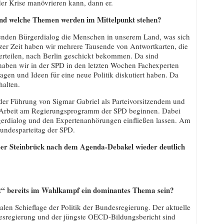
er Krise manövrieren kann, dann er.
nd welche Themen werden im Mittelpunkt stehen?
henden Bürgerdialog die Menschen in unserem Land, was sich
rzer Zeit haben wir mehrere Tausende von Antwortkarten, die
erteilen, nach Berlin geschickt bekommen. Da sind
aben wir in der SPD in den letzten Wochen Fachexperten
ragen und Ideen für eine neue Politik diskutiert haben. Da
halten.
r Führung von Sigmar Gabriel als Parteivorsitzendem und
e Arbeit am Regierungsprogramm der SPD beginnen. Dabei
erdialog und den Expertenanhörungen einfließen lassen. Am
undesparteitag der SPD.
Peer Steinbrück nach dem Agenda-Debakel wieder deutlich
t“ bereits im Wahlkampf ein dominantes Thema sein?
ialen Schieflage der Politik der Bundesregierung. Der aktuelle
esregierung und der jüngste OECD-Bildungsbericht sind