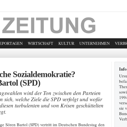
EPORTAGEN
WIRTSCHAFT
KULTUR
UNTERNEHMEN
VERB
Inf
sche Sozialdemokratie?
Ursu
Bartol (SPD)
befa
Them
sowi
gswahlen wird der Ton zwischen den Parteien
1994
en sich, welche Ziele die SPD verfolgt und wofür
vers
 diesen turbulenten und von Krisen geschüttelten
sie 
gt.
Bun
Verb
ge Sören Bartol (SPD) vertritt im Deutschen Bundestag den