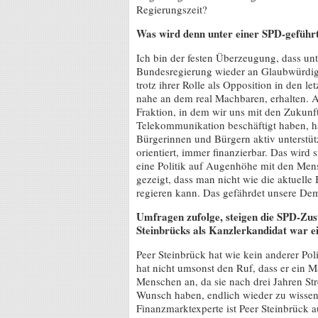
Regierungszeit?
Was wird denn unter einer SPD-geführ
Ich bin der festen Überzeugung, dass unt
Bundesregierung wieder an Glaubwürdigk
trotz ihrer Rolle als Opposition in den l
nahe an dem real Machbaren, erhalten. A
Fraktion, in dem wir uns mit den Zukunft
Telekommunikation beschäftigt haben, h
Bürgerinnen und Bürgern aktiv unterstü
orientiert, immer finanzierbar. Das wird 
eine Politik auf Augenhöhe mit den Mens
gezeigt, dass man nicht wie die aktuel
regieren kann. Das gefährdet unsere Dem
Umfragen zufolge, steigen die SPD-Zu
Steinbrücks als Kanzlerkandidat war ei
Peer Steinbrück hat wie kein anderer Pol
hat nicht umsonst den Ruf, dass er ein M
Menschen an, da sie nach drei Jahren St
Wunsch haben, endlich wieder zu wissen
Finanzmarktexperte ist Peer Steinbrück 