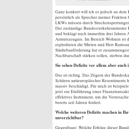
Ganz konkret will ich es jedoch an dem
persönlich als Sprecher meiner Fraktion 
LKWs müssen durch Streckensperrungen 
Der zuständige Bundesverkehrsminister 
und beklagt nach immerhin drei Jahren Am
Armutszeugnis. Im Bereich Wohnen ist d
explodieren die Mieten und Herr Ramsauer
Städtebauförderung hat er zusammengestr
Nachbarschaft stärken sollen, sterben d
Sie sehen Defizite vor allem aber auch
Das ist richtig. Das Zögern der Bundeska
Schüren antieuropäischer Resentiments 
massiv beschädigt. Für mich ist beispiel
jetzt zur Einführung einer Finanztransak
effektives Instrument, um die Verursacher
bereits seit Jahren fordert.
Welche weiteren Defizite machen in I
unverzichtbar?
Gegenfrage: Welche Erfolge dieser Bund