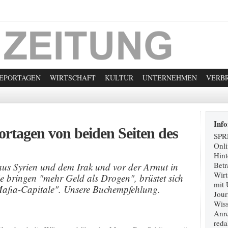
EPORTAGEN
WIRTSCHAFT
KULTUR
UNTERNEHMEN
VERB
Inf
ortagen von beiden Seiten des
SPR
Onli
Hint
Betr
 aus Syrien und dem Irak und vor der Armut in
Wirt
Sie bringen "mehr Geld als Drogen", brüstet sich
mit 
Mafia-Capitale". Unsere Buchempfehlung.
Jour
Wiss
Anre
reda