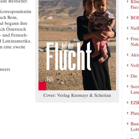
lle Bestseller.
Klim
Farc
Korrespondentin
nach Rom,
BGE
nd begann ihre
Null
ach Österreich
- und Fernseh-
Fruc
d Lateinamerika.
Nah
in eine zweite
Akt
Vol
lmeers
Die 
Seen
Lan
Cover: Verlag Kremayr & Scheriau
EZB 
Plat
Bund
Lobb