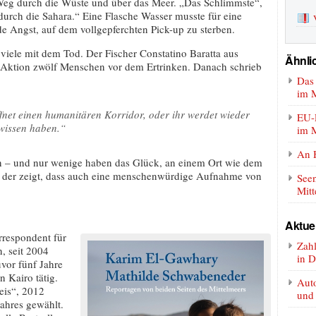
eg durch die Wüste und über das Meer. „Das Schlimmste“,
urch die Sahara.“ Eine Flasche Wasser musste für eine
 Angst, auf dem vollgepferchten Pick-up zu sterben.
 viele mit dem Tod. Der Fischer Constatino Baratta aus
Ähnlic
n Aktion zwölf Menschen vor dem Ertrinken. Danach schrieb
Das 
im M
ffnet einen humanitären Korridor, oder ihr werdet wieder
EU-P
wissen haben.“
im M
An H
en – und nur wenige haben das Glück, an einem Ort wie dem
, der zeigt, dass auch eine menschenwürdige Aufnahme von
Seen
Mit
Aktue
respondent für
Zah
, seit 2004
in D
vor fünf Jahre
 Kairo tätig.
Auto
eis“, 2012
und
ahres gewählt.