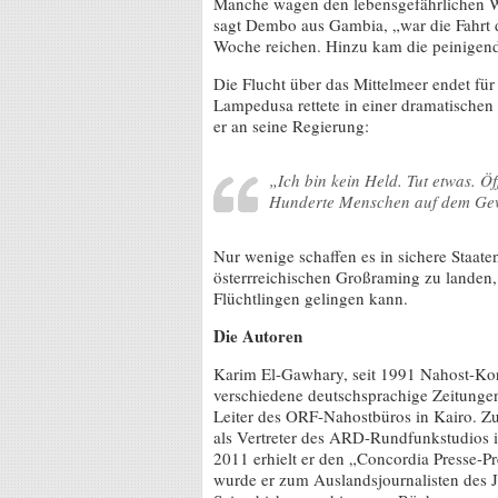
Manche wagen den lebensgefährlichen W
sagt Dembo aus Gambia, „war die Fahrt d
Woche reichen. Hinzu kam die peinigende
Die Flucht über das Mittelmeer endet für
Lampedusa rettete in einer dramatische
er an seine Regierung:
„Ich bin kein Held. Tut etwas. Ö
Hunderte Menschen auf dem Ge
Nur wenige schaffen es in sichere Staat
österrreichischen Großraming zu landen
Flüchtlingen gelingen kann.
Die Autoren
Karim El-Gawhary, seit 1991 Nahost-Kor
verschiedene deutschsprachige Zeitungen
Leiter des ORF-Nahostbüros in Kairo. Zu
als Vertreter des ARD-Rundfunkstudios in
2011 erhielt er den „Concordia Presse-Pr
wurde er zum Auslandsjournalisten des J