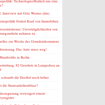
apolitik: Technologieoffenheit nur eine
e?
: Interview mit Götz Werner (dm)
zinspolitik fördert Kauf von Immobilien
toseintoleranz: Unverträglichkeiten von
rungsmitteln nehmen zu
uelles zur Woche des Grundeinkommens
lbremsung: Das Auto muss weg!
Humboldts in Berlin
otrettung: 82 Gerettete in Lampedusa an
d
schraubt die Dezibel noch höher
zt die Staatsanleihenblase?
esregierung verweigert erneut
yregister