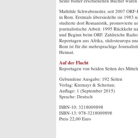
Seine bisher erschienenen Bücher waren a
Mathilde Schwabeneder, seit 2007 ORF-
in Rom. Erstmals übersiedelte sie 1983 
studierte dort Romanistik, promovierte u
journalistische Arbeit. 1995 Rückkehr n
und Beginn beim ORF. Zahlreiche Radio
Reportagen aus Afrika, südosteuropa un
Rom ist für die mehrsprachige Journalist
Heimat.
Auf der Flucht
Reportagen von beiden Seiten des Mitte
Gebundene Ausgabe: 192 Seiten
Verlag: Kremayr & Scheriau;
Auflage: 1 (September 2015)
Sprache: Deutsch
ISBN-10: 3218009898
ISBN-13: 978-3218009898
Preis 22,00 Euro